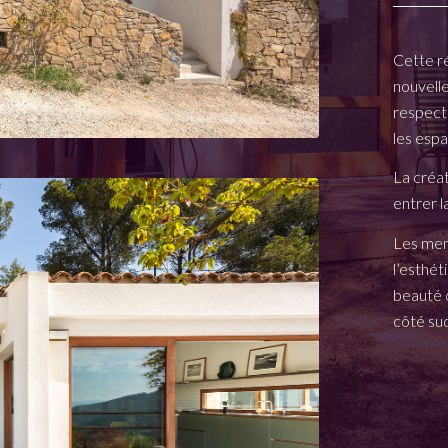
Cette r
nouvelle
respect
les espa
La créat
entrer l
Les men
l’esthét
beauté d
côté sud