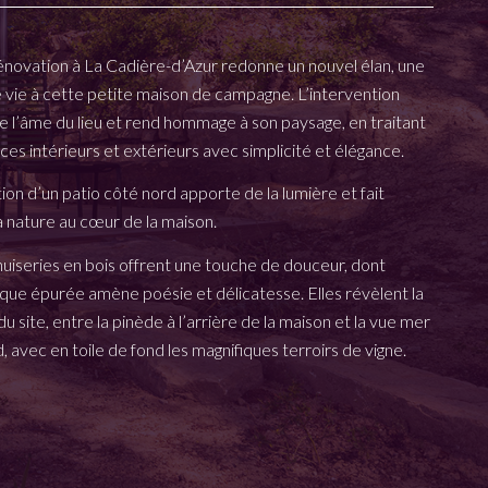
énovation à La Cadière-d’Azur redonne un nouvel élan, une
 vie à cette petite maison de campagne. L’intervention
e l’âme du lieu et rend hommage à son paysage, en traitant
ces intérieurs et extérieurs avec simplicité et élégance.
ion d’un patio côté nord apporte de la lumière et fait
a nature au cœur de la maison.
uiseries en bois offrent une touche de douceur, dont
ique épurée amène poésie et délicatesse. Elles révèlent la
u site, entre la pinède à l’arrière de la maison et la vue mer
, avec en toile de fond les magnifiques terroirs de vigne.